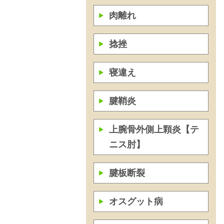
肉離れ
捻挫
寝違え
腱鞘炎
上腕骨外側上顆炎【テ
ニス肘】
腱板断裂
オスグット病