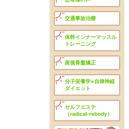
交通事故治療
体幹インナーマッスル
トレーニング
産後骨盤矯正
分子栄養学×自律神経
ダイエット
セルフエステ
（radical-rebody）