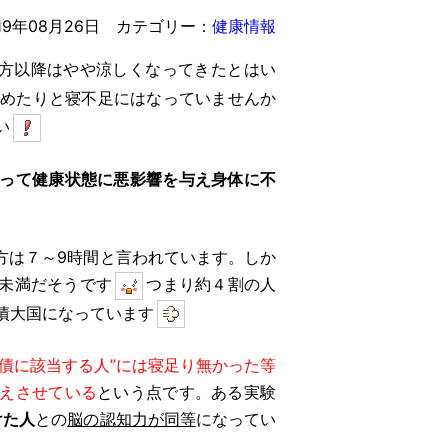
19年08月26日
カテゴリー：
健康情報
方以降はやや涼しくなってきたとはい
めたりと寝不足にはなっていませんか
い
って健康状態に悪影響を与え身体に不
方は７～9時間と言われています。しか
未満だそうです
つまり約４割の人
債大国になっています
負債に該当する人”には寝足り無かった等
えさせている
という点です。ある実験
けた人
との
脳の認知力が同等
になってい