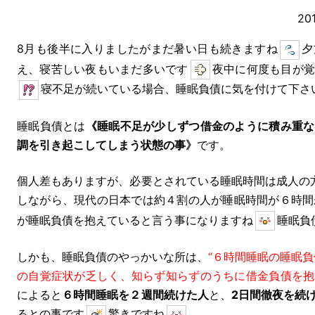
20
8月も後半に入りましたがまだ暑い日も続きますね
夕
え、寝苦しい夜もいまだ多いです
夜中に何度も目が覚
寝不足が続いている場合、睡眠負債に気を付けて下さ
睡眠負債とは
《睡眠不足が少しずつ借金のように積み重な
調を引き起こしてしまう状態の事
》
です。
個人差もありますが、必要とされている睡眠時間は成人の
しながら、現代の日本では約４割の人が睡眠時間が６時間
が睡眠負債を抱えていると言う事になりますね
睡眠負
しかも、睡眠負債のやっかいな所は、
“６時間睡眠の睡眠
の自覚症状が乏しく、知らず知らずのうちに借金負債を抱
によると
６時間睡眠を２週間続けた人
と、
2日間徹夜を続
るとの事です
驚きですね