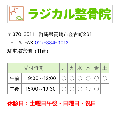
〒370-3511
群馬県高崎市金古町261-1
TEL ＆ FAX
027-384-3012
駐車場完備（11台）
受付時間
月
火
水
木
金
土
午前
9:00～12:00
〇
〇
〇
〇
〇
〇
午後
15:00～19:30
〇
〇
〇
〇
〇
－
休診日：
土曜日午後・日曜日・祝日