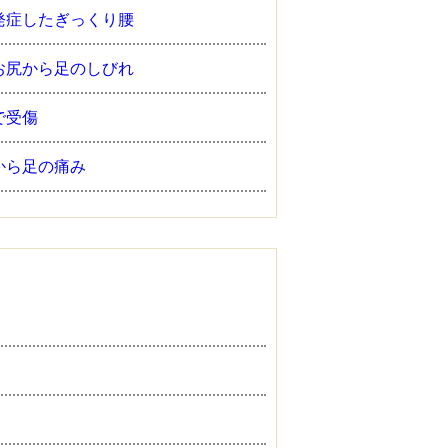
発症したぎっくり腰
お尻から足のしびれ
で受傷
から足の痛み