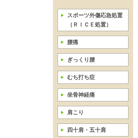
スポーツ外傷応急処置
（ＲＩＣＥ処置）
腰痛
ぎっくり腰
むち打ち症
坐骨神経痛
肩こり
四十肩・五十肩