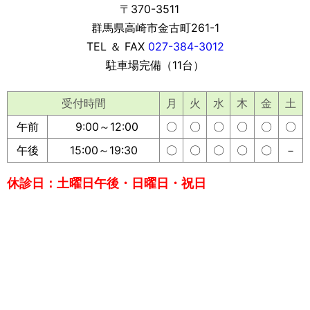
〒370-3511
群馬県高崎市金古町261-1
TEL ＆ FAX
027-384-3012
駐車場完備（11台）
受付時間
月
火
水
木
金
土
午前
9:00～12:00
〇
〇
〇
〇
〇
〇
午後
15:00～19:30
〇
〇
〇
〇
〇
－
休診日：
土曜日午後・日曜日・祝日