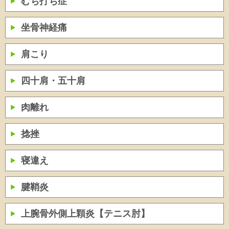
むち打ち症
坐骨神経痛
肩こり
四十肩・五十肩
肉離れ
捻挫
寝違え
腱鞘炎
上腕骨外側上顆炎【テニス肘】